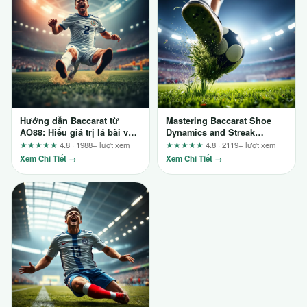
Hướng dẫn Baccarat từ
Mastering Baccarat Shoe
AO88: Hiểu giá trị lá bài và
Dynamics and Streak
luật rút lá thứ ba ngay lần
Betting: A Criteria-Based
★★★★★
4.8 · 1988+ lượt xem
★★★★★
4.8 · 2119+ lượt xem
đọc đầu
Platform Review
Xem Chi Tiết →
Xem Chi Tiết →