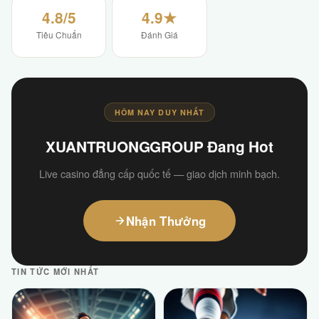
4.8/5
4.9★
Tiêu Chuẩn
Đánh Giá
HÔM NAY DUY NHẤT
XUANTRUONGGROUP Đang Hot
Live casino đẳng cấp quốc tế — giao dịch minh bạch.
Nhận Thưởng
TIN TỨC MỚI NHẤT