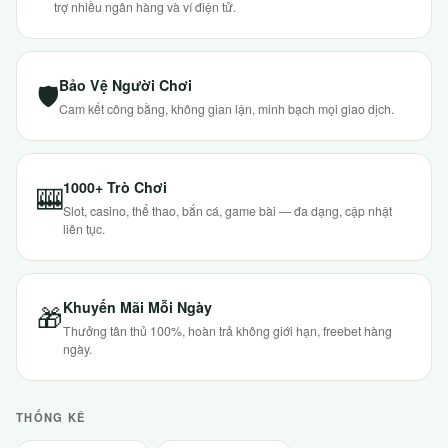
trợ nhiều ngân hàng và ví điện tử.
Bảo Vệ Người Chơi
🛡
Cam kết công bằng, không gian lận, minh bạch mọi giao dịch.
1000+ Trò Chơi
🎰
Slot, casino, thể thao, bắn cá, game bài — đa dạng, cập nhật
liên tục.
Khuyến Mãi Mỗi Ngày
🎁
Thưởng tân thủ 100%, hoàn trả không giới hạn, freebet hàng
ngày.
THỐNG KÊ