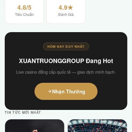
4.8/5
4.9★
Tiêu Chuẩn
Đánh Giá
HÔM NAY DUY NHẤT
XUANTRUONGGROUP Đang Hot
Live casino đẳng cấp quốc tế — giao dịch minh bạch.
Nhận Thưởng
TIN TỨC MỚI NHẤT