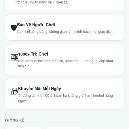
trợ nhiều ngân hàng và ví điện tử.
Bảo Vệ Người Chơi
🛡
Cam kết công bằng, không gian lận, minh bạch mọi giao dịch.
1000+ Trò Chơi
🎰
Slot, casino, thể thao, bắn cá, game bài — đa dạng, cập nhật
liên tục.
Khuyến Mãi Mỗi Ngày
🎁
Thưởng tân thủ 100%, hoàn trả không giới hạn, freebet hàng
ngày.
THỐNG KÊ