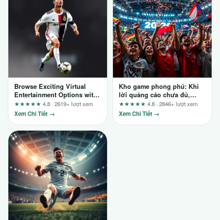
Browse Exciting Virtual
Kho game phong phú: Khi
Entertainment Options with
lời quảng cáo chưa đủ,
cm88.dad — A Risk-Focused
người chơi cần kiểm chứng
★★★★★
4.8 · 2619+ lượt xem
★★★★★
4.8 · 2846+ lượt xem
Review
điều gì?
Xem Chi Tiết →
Xem Chi Tiết →