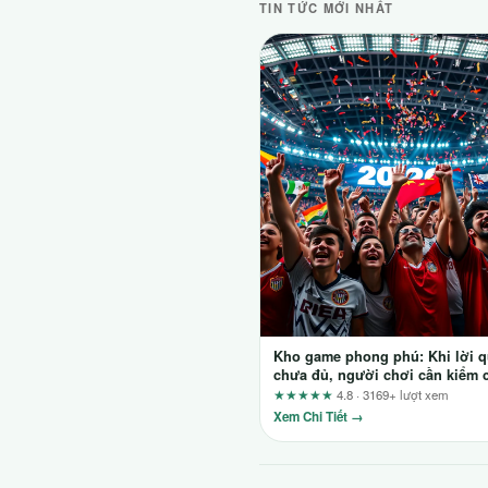
TIN TỨC MỚI NHẤT
Kho game phong phú: Khi lời 
chưa đủ, người chơi cần kiểm
điều gì?
★★★★★
4.8 · 3169+ lượt xem
Xem Chi Tiết →