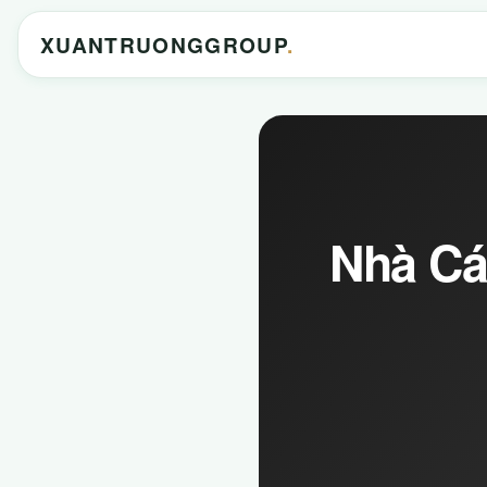
XUANTRUONGGROUP
.
Nhà Cá