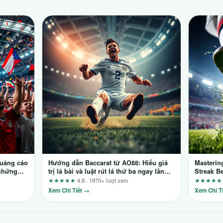
quảng cáo
Hướng dẫn Baccarat từ AO88: Hiểu giá
Masterin
 chứng
trị lá bài và luật rút lá thứ ba ngay lần
Streak Be
đọc đầu
Review
★★★★★
4.8 · 1970+ lượt xem
★★★★
Xem Chi Tiết →
Xem Chi T