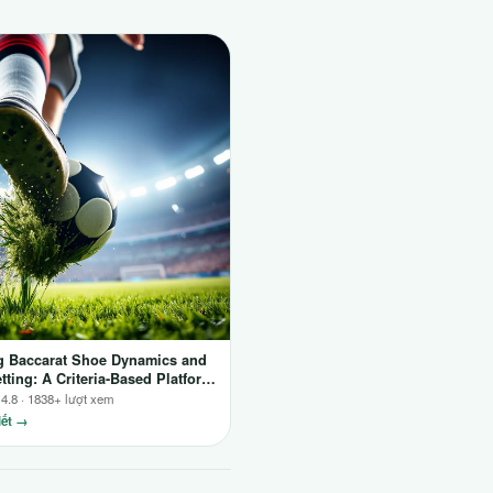
g Baccarat Shoe Dynamics and
tting: A Criteria-Based Platform
★
4.8 · 1838+ lượt xem
iết →