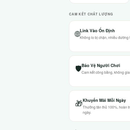
CAM KẾT CHẤT LƯỢNG
Link Vào Ổn Định
🌐
Không lo bị chặn, nhiều đường 
Bảo Vệ Người Chơi
🛡
Cam kết công bằng, không gian
Khuyến Mãi Mỗi Ngày
🎁
Thưởng tân thủ 100%, hoàn tr
ngày.