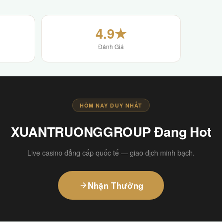
4.9★
Đánh Giá
HÔM NAY DUY NHẤT
XUANTRUONGGROUP Đang Hot
Live casino đẳng cấp quốc tế — giao dịch minh bạch.
Nhận Thưởng