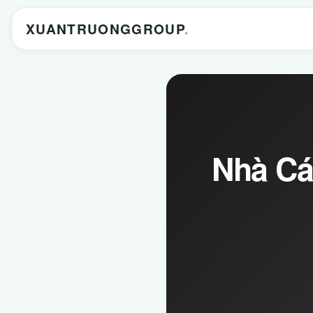
XUANTRUONGGROUP
.
Nhà Cá