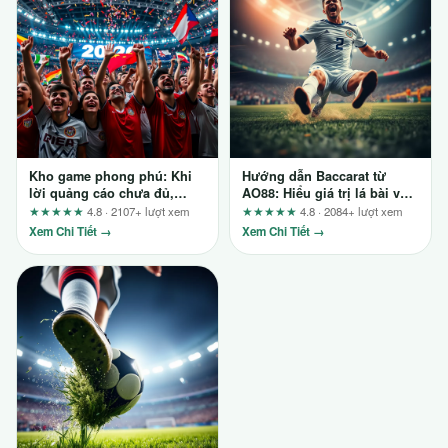
Kho game phong phú: Khi
Hướng dẫn Baccarat từ
lời quảng cáo chưa đủ,
AO88: Hiểu giá trị lá bài và
người chơi cần kiểm chứng
luật rút lá thứ ba ngay lần
★★★★★
4.8 · 2107+ lượt xem
★★★★★
4.8 · 2084+ lượt xem
điều gì?
đọc đầu
Xem Chi Tiết →
Xem Chi Tiết →