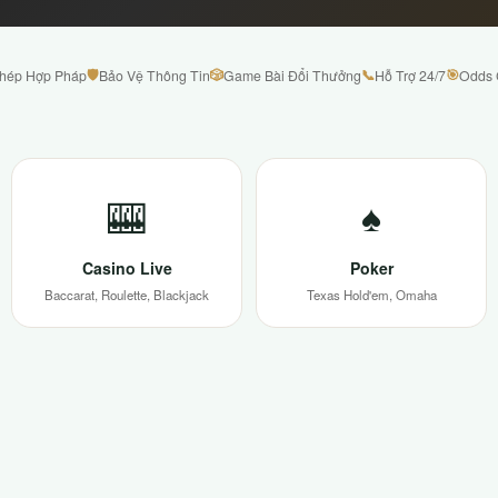
🛡
🎲
📞
🎯
Phép Hợp Pháp
Bảo Vệ Thông Tin
Game Bài Đổi Thưởng
Hỗ Trợ 24/7
Odds 
🎰
♠
Casino Live
Poker
Baccarat, Roulette, Blackjack
Texas Hold'em, Omaha