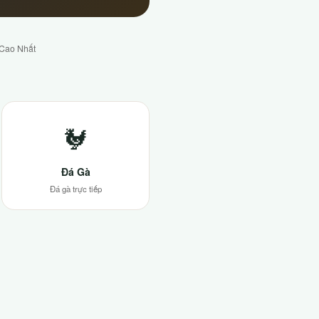
Cao Nhất
🐓
Đá Gà
Đá gà trực tiếp