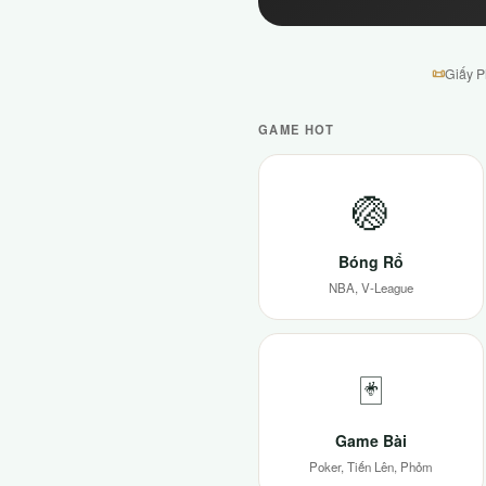
📜
Giấy 
GAME HOT
🏐
Bóng Rổ
NBA, V-League
🃏
Game Bài
Poker, Tiến Lên, Phỏm