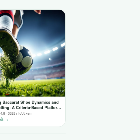
g Baccarat Shoe Dynamics and
tting: A Criteria-Based Platform
★
4.8 · 3328+ lượt xem
iết →