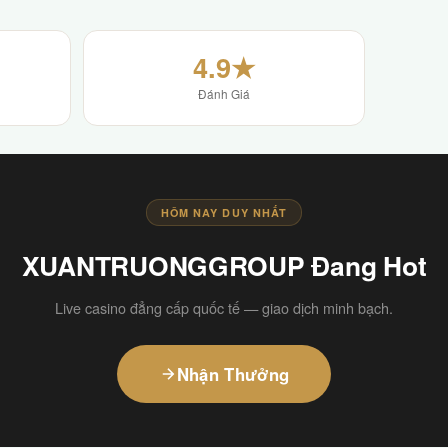
4.9★
Đánh Giá
HÔM NAY DUY NHẤT
XUANTRUONGGROUP Đang Hot
Live casino đẳng cấp quốc tế — giao dịch minh bạch.
Nhận Thưởng