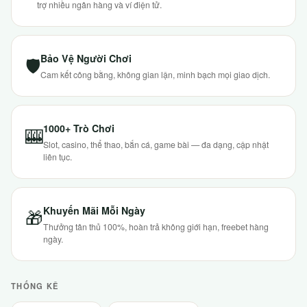
trợ nhiều ngân hàng và ví điện tử.
Bảo Vệ Người Chơi
🛡
Cam kết công bằng, không gian lận, minh bạch mọi giao dịch.
1000+ Trò Chơi
🎰
Slot, casino, thể thao, bắn cá, game bài — đa dạng, cập nhật
liên tục.
Khuyến Mãi Mỗi Ngày
🎁
Thưởng tân thủ 100%, hoàn trả không giới hạn, freebet hàng
ngày.
THỐNG KÊ