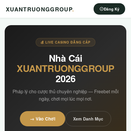
XUANTRUONGGROUP
.
Đăng Ký
💰 LIVE CASINO ĐẲNG CẤP
Nhà Cái
XUANTRUONGGROUP
2026
Pháp lý cho cược thủ chuyên nghiệp — Freebet mỗi
ngày, chơi mọi lúc mọi nơi.
→ Vào Chơi
Xem Danh Mục