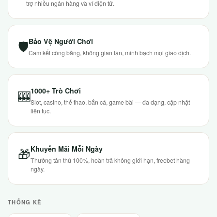
trợ nhiều ngân hàng và ví điện tử.
Bảo Vệ Người Chơi
🛡
Cam kết công bằng, không gian lận, minh bạch mọi giao dịch.
1000+ Trò Chơi
🎰
Slot, casino, thể thao, bắn cá, game bài — đa dạng, cập nhật
liên tục.
Khuyến Mãi Mỗi Ngày
🎁
Thưởng tân thủ 100%, hoàn trả không giới hạn, freebet hàng
ngày.
THỐNG KÊ