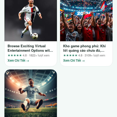
Browse Exciting Virtual
Kho game phong phú: Khi
Entertainment Options with
lời quảng cáo chưa đủ,
cm88.dad — A Risk-Focused
người chơi cần kiểm chứng
★★★★★
4.8 · 1822+ lượt xem
★★★★★
4.8 · 3109+ lượt xem
Review
điều gì?
Xem Chi Tiết →
Xem Chi Tiết →