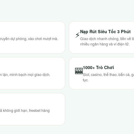
Nạp Rút Siêu Tốc 3 Phút
⚡
truyền dự phòng, vào chơi mượt mà.
Giao dịch nhanh chóng, tiền về tà
nhiều ngân hàng và ví điện tử.
1000+ Trò Chơi
🎰
 lận, minh bạch mọi giao dịch.
Slot, casino, thể thao, bắn cá,
tục.
ả không giới hạn, freebet hàng