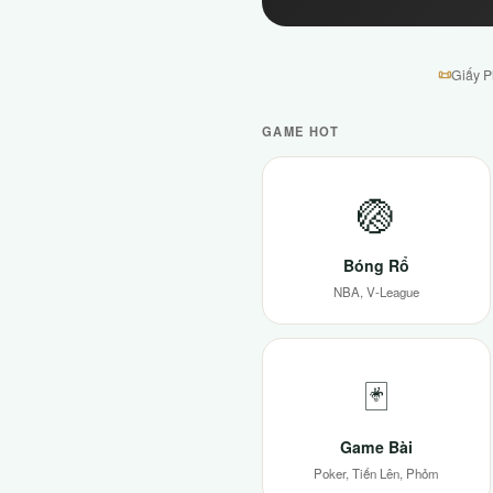
📜
Giấy 
GAME HOT
🏐
Bóng Rổ
NBA, V-League
🃏
Game Bài
Poker, Tiến Lên, Phỏm