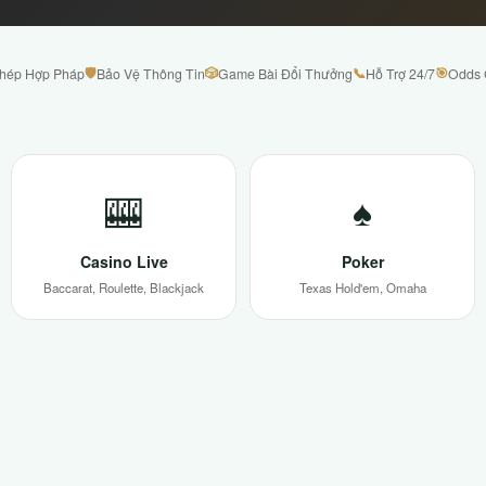
🛡
🎲
📞
🎯
Phép Hợp Pháp
Bảo Vệ Thông Tin
Game Bài Đổi Thưởng
Hỗ Trợ 24/7
Odds 
🎰
♠
Casino Live
Poker
Baccarat, Roulette, Blackjack
Texas Hold'em, Omaha