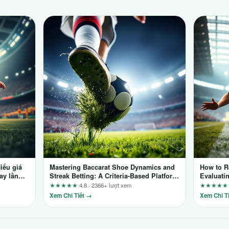
iểu giá
Mastering Baccarat Shoe Dynamics and
How to R
gay lần
Streak Betting: A Criteria-Based Platform
Evaluati
Review
Tactical
★★★★★
4.8 · 2366+ lượt xem
★★★★
Xem Chi Tiết →
Xem Chi T