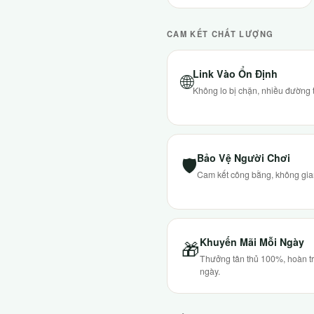
CAM KẾT CHẤT LƯỢNG
Link Vào Ổn Định
🌐
Không lo bị chặn, nhiều đường 
Bảo Vệ Người Chơi
🛡
Cam kết công bằng, không gian
Khuyến Mãi Mỗi Ngày
🎁
Thưởng tân thủ 100%, hoàn tr
ngày.