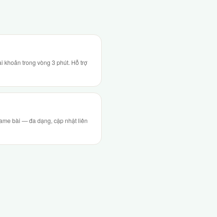
i khoản trong vòng 3 phút. Hỗ trợ
 game bài — đa dạng, cập nhật liên