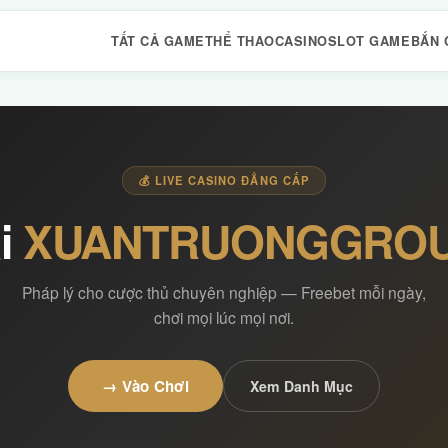
TẤT CẢ GAME
THỂ THAO
CASINO
SLOT GAME
BẮN 
💰 LIVE CASINO ĐẲNG CẤP
i
XUANTRUONGGRO
Pháp lý cho cược thủ chuyên nghiệp — Freebet mỗi ngày,
chơi mọi lúc mọi nơi.
→ Vào Chơi
Xem Danh Mục