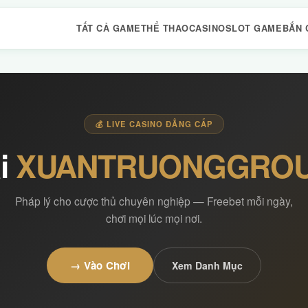
TẤT CẢ GAME
THỂ THAO
CASINO
SLOT GAME
BẮN 
💰 LIVE CASINO ĐẲNG CẤP
i
XUANTRUONGGRO
Pháp lý cho cược thủ chuyên nghiệp — Freebet mỗi ngày,
chơi mọi lúc mọi nơi.
→ Vào Chơi
Xem Danh Mục