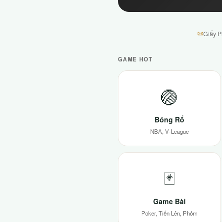
📜
Giấy 
GAME HOT
🏐
Bóng Rổ
NBA, V-League
🃏
Game Bài
Poker, Tiến Lên, Phỏm