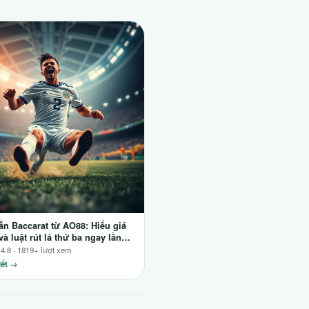
n Baccarat từ AO88: Hiểu giá
 và luật rút lá thứ ba ngay lần
★
4.8 · 1819+ lượt xem
iết →