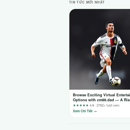
TIN TỨC MỚI NHẤT
Browse Exciting Virtual Entert
Options with cm88.dad — A Ris
Focused Review
★★★★★
4.8 · 2762+ lượt xem
Xem Chi Tiết →