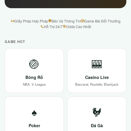
📜
🛡
🎲
Giấy Phép Hợp Pháp
Bảo Vệ Thông Tin
Game Bài Đổi Thưởng
📞
🎯
Hỗ Trợ 24/7
Odds Cao Nhất
GAME HOT
🏐
🎰
Bóng Rổ
Casino Live
NBA, V-League
Baccarat, Roulette, Blackjack
♠
🐓
Poker
Đá Gà