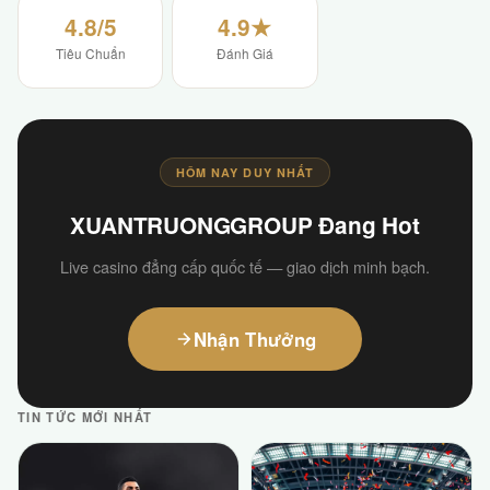
4.8/5
4.9★
Tiêu Chuẩn
Đánh Giá
HÔM NAY DUY NHẤT
XUANTRUONGGROUP Đang Hot
Live casino đẳng cấp quốc tế — giao dịch minh bạch.
Nhận Thưởng
TIN TỨC MỚI NHẤT