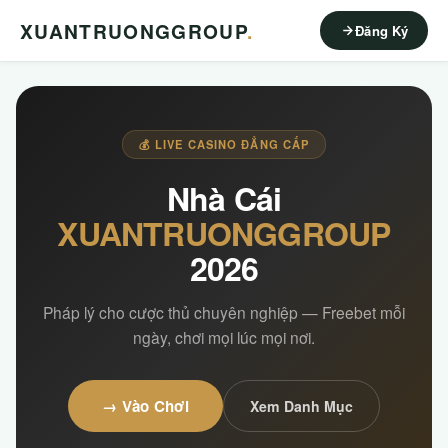
XUANTRUONGGROUP
.
Đăng Ký
💰 LIVE CASINO ĐẲNG CẤP
Nhà Cái
XUANTRUONGGROUP
2026
Pháp lý cho cược thủ chuyên nghiệp — Freebet mỗi
ngày, chơi mọi lúc mọi nơi.
→ Vào Chơi
Xem Danh Mục