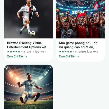
Browse Exciting Virtual
Kho game phong phú: Khi
Entertainment Options with
lời quảng cáo chưa đủ,
cm88.dad — A Risk-Focused
người chơi cần kiểm chứng
★★★★★
4.8 · 2751+ lượt xem
★★★★★
4.8 · 3059+ lượt xem
Review
điều gì?
Xem Chi Tiết →
Xem Chi Tiết →