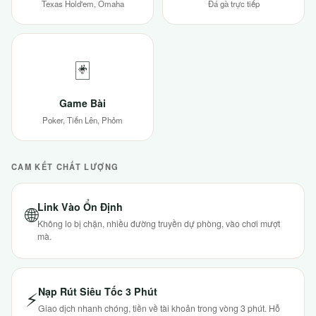
Texas Hold'em, Omaha
Đá gà trực tiếp
🃏
Game Bài
Poker, Tiến Lên, Phỏm
CAM KẾT CHẤT LƯỢNG
Link Vào Ổn Định
🌐
Không lo bị chặn, nhiều đường truyền dự phòng, vào chơi mượt
mà.
Nạp Rút Siêu Tốc 3 Phút
⚡
Giao dịch nhanh chóng, tiền về tài khoản trong vòng 3 phút. Hỗ