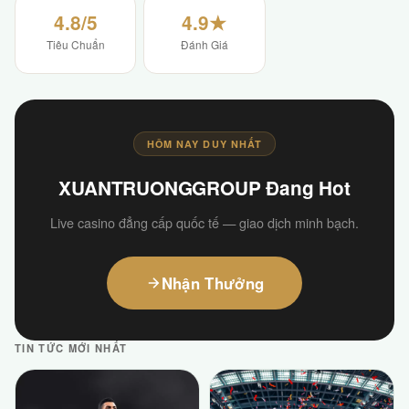
4.8/5
4.9★
Tiêu Chuẩn
Đánh Giá
HÔM NAY DUY NHẤT
XUANTRUONGGROUP Đang Hot
Live casino đẳng cấp quốc tế — giao dịch minh bạch.
Nhận Thưởng
TIN TỨC MỚI NHẤT