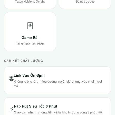
Texas Hold'em, Omaha
Đá gà trực tiếp
🃏
Game Bài
Poker, Tiến Lên, Phỏm
CAM KẾT CHẤT LƯỢNG
Link Vào Ổn Định
🌐
Không lo bị chặn, nhiều đường truyền dự phòng, vào chơi mượt
mà.
Nạp Rút Siêu Tốc 3 Phút
⚡
Giao dịch nhanh chóng, tiền về tài khoản trong vòng 3 phút. Hỗ