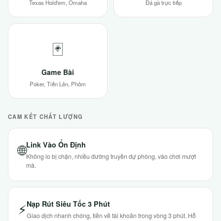
Texas Hold'em, Omaha
Đá gà trực tiếp
🃏
Game Bài
Poker, Tiến Lên, Phỏm
CAM KẾT CHẤT LƯỢNG
Link Vào Ổn Định
🌐
Không lo bị chặn, nhiều đường truyền dự phòng, vào chơi mượt
mà.
Nạp Rút Siêu Tốc 3 Phút
⚡
Giao dịch nhanh chóng, tiền về tài khoản trong vòng 3 phút. Hỗ