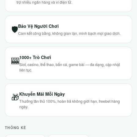
trợ nhiều ngân hàng và ví điện tử.
Bảo Vệ Người Chơi
🛡
Cam kết công bằng, không gian lận, minh bạch mọi giao dịch.
1000+ Trò Chơi
🎰
Slot, casino, thể thao, bắn cá, game bài — đa dạng, cập nhật
liên tục.
Khuyến Mãi Mỗi Ngày
🎁
Thưởng tân thủ 100%, hoàn trả không giới hạn, freebet hàng
ngày.
THỐNG KÊ