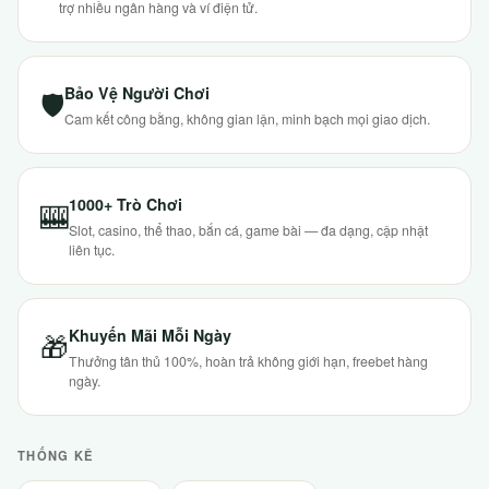
trợ nhiều ngân hàng và ví điện tử.
Bảo Vệ Người Chơi
🛡
Cam kết công bằng, không gian lận, minh bạch mọi giao dịch.
1000+ Trò Chơi
🎰
Slot, casino, thể thao, bắn cá, game bài — đa dạng, cập nhật
liên tục.
Khuyến Mãi Mỗi Ngày
🎁
Thưởng tân thủ 100%, hoàn trả không giới hạn, freebet hàng
ngày.
THỐNG KÊ