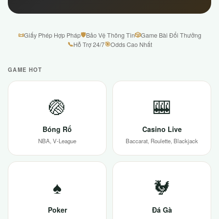
📜
🛡
🎲
Giấy Phép Hợp Pháp
Bảo Vệ Thông Tin
Game Bài Đổi Thưởng
📞
🎯
Hỗ Trợ 24/7
Odds Cao Nhất
GAME HOT
🏐
🎰
Bóng Rổ
Casino Live
NBA, V-League
Baccarat, Roulette, Blackjack
♠
🐓
Poker
Đá Gà