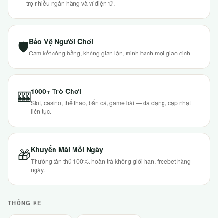
trợ nhiều ngân hàng và ví điện tử.
Bảo Vệ Người Chơi
🛡
Cam kết công bằng, không gian lận, minh bạch mọi giao dịch.
1000+ Trò Chơi
🎰
Slot, casino, thể thao, bắn cá, game bài — đa dạng, cập nhật
liên tục.
Khuyến Mãi Mỗi Ngày
🎁
Thưởng tân thủ 100%, hoàn trả không giới hạn, freebet hàng
ngày.
THỐNG KÊ