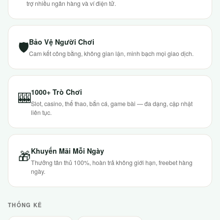
trợ nhiều ngân hàng và ví điện tử.
Bảo Vệ Người Chơi
🛡
Cam kết công bằng, không gian lận, minh bạch mọi giao dịch.
1000+ Trò Chơi
🎰
Slot, casino, thể thao, bắn cá, game bài — đa dạng, cập nhật
liên tục.
Khuyến Mãi Mỗi Ngày
🎁
Thưởng tân thủ 100%, hoàn trả không giới hạn, freebet hàng
ngày.
THỐNG KÊ