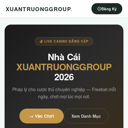
XUANTRUONGGROUP
.
Đăng Ký
💰 LIVE CASINO ĐẲNG CẤP
Nhà Cái
XUANTRUONGGROUP
2026
Pháp lý cho cược thủ chuyên nghiệp — Freebet mỗi
ngày, chơi mọi lúc mọi nơi.
→ Vào Chơi
Xem Danh Mục