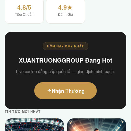
4.8/5
4.9★
Tiêu Chuẩn
Đánh Giá
HÔM NAY DUY NHẤT
XUANTRUONGGROUP Đang Hot
Live casino đẳng cấp quốc tế — giao dịch minh bạch.
Nhận Thưởng
TIN TỨC MỚI NHẤT