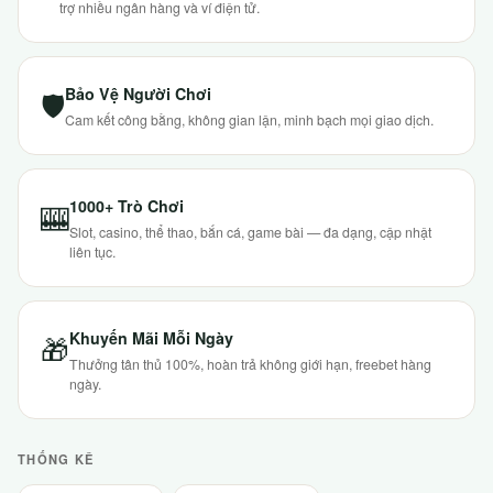
trợ nhiều ngân hàng và ví điện tử.
Bảo Vệ Người Chơi
🛡
Cam kết công bằng, không gian lận, minh bạch mọi giao dịch.
1000+ Trò Chơi
🎰
Slot, casino, thể thao, bắn cá, game bài — đa dạng, cập nhật
liên tục.
Khuyến Mãi Mỗi Ngày
🎁
Thưởng tân thủ 100%, hoàn trả không giới hạn, freebet hàng
ngày.
THỐNG KÊ