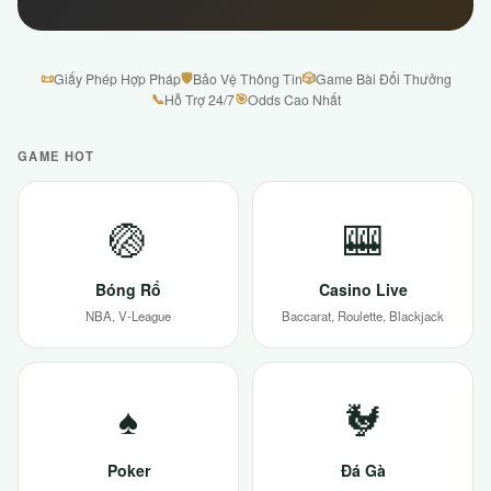
📜
🛡
🎲
Giấy Phép Hợp Pháp
Bảo Vệ Thông Tin
Game Bài Đổi Thưởng
📞
🎯
Hỗ Trợ 24/7
Odds Cao Nhất
GAME HOT
🏐
🎰
Bóng Rổ
Casino Live
NBA, V-League
Baccarat, Roulette, Blackjack
♠
🐓
Poker
Đá Gà