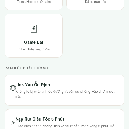
Texas Hold'em, Omaha
Đá gà trực tiếp
🃏
Game Bài
Poker, Tiến Lên, Phỏm
CAM KẾT CHẤT LƯỢNG
Link Vào Ổn Định
🌐
Không lo bị chặn, nhiều đường truyền dự phòng, vào chơi mượt
mà.
Nạp Rút Siêu Tốc 3 Phút
⚡
Giao dịch nhanh chóng, tiền về tài khoản trong vòng 3 phút. Hỗ