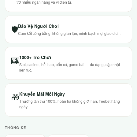
trợ nhiều ngân hàng và ví điện tử.
Bảo Vệ Người Chơi
🛡
Cam kết công bằng, không gian lận, minh bạch mọi giao dịch.
1000+ Trò Chơi
🎰
Slot, casino, thể thao, bắn cá, game bài — đa dạng, cập nhật
liên tục.
Khuyến Mãi Mỗi Ngày
🎁
Thưởng tân thủ 100%, hoàn trả không giới hạn, freebet hàng
ngày.
THỐNG KÊ