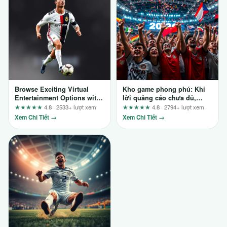
Browse Exciting Virtual
Kho game phong phú: Khi
Entertainment Options with
lời quảng cáo chưa đủ,
cm88.dad — A Risk-Focused
người chơi cần kiểm chứng
★★★★★
4.8 · 2533+ lượt xem
★★★★★
4.8 · 2794+ lượt xem
Review
điều gì?
Xem Chi Tiết →
Xem Chi Tiết →