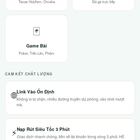
Texas Hold'em, Omaha
Đá gà trực tiếp
🃏
Game Bài
Poker, Tiến Lên, Phỏm
CAM KẾT CHẤT LƯỢNG
Link Vào Ổn Định
🌐
Không lo bị chặn, nhiều đường truyền dự phòng, vào chơi mượt
mà.
Nạp Rút Siêu Tốc 3 Phút
⚡
Giao dịch nhanh chóng, tiền về tài khoản trong vòng 3 phút. Hỗ