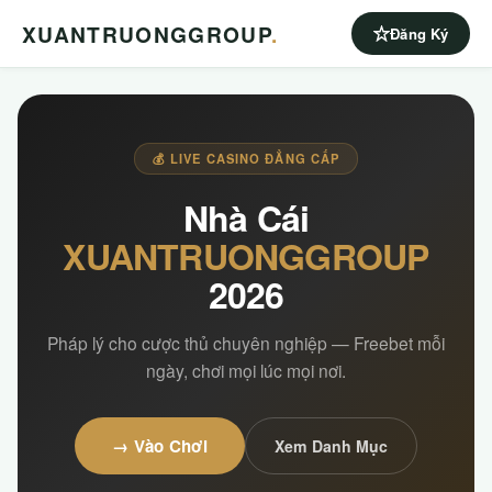
XUANTRUONGGROUP
.
Đăng Ký
💰 LIVE CASINO ĐẲNG CẤP
Nhà Cái
XUANTRUONGGROUP
2026
Pháp lý cho cược thủ chuyên nghiệp — Freebet mỗi
ngày, chơi mọi lúc mọi nơi.
→ Vào Chơi
Xem Danh Mục