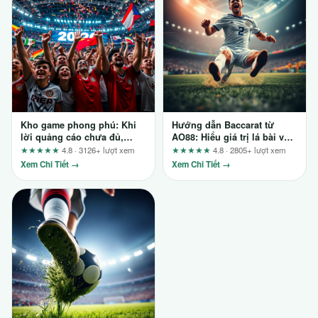
Kho game phong phú: Khi
Hướng dẫn Baccarat từ
lời quảng cáo chưa đủ,
AO88: Hiểu giá trị lá bài và
người chơi cần kiểm chứng
luật rút lá thứ ba ngay lần
★★★★★
4.8 · 3126+ lượt xem
★★★★★
4.8 · 2805+ lượt xem
điều gì?
đọc đầu
Xem Chi Tiết →
Xem Chi Tiết →