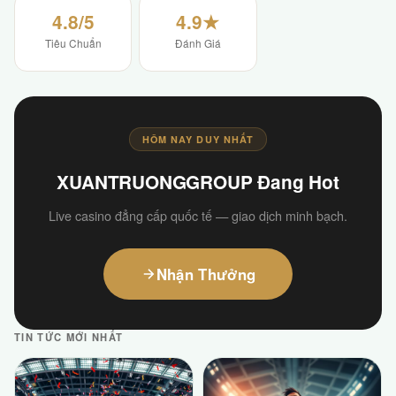
4.8/5
4.9★
Tiêu Chuẩn
Đánh Giá
HÔM NAY DUY NHẤT
XUANTRUONGGROUP Đang Hot
Live casino đẳng cấp quốc tế — giao dịch minh bạch.
Nhận Thưởng
TIN TỨC MỚI NHẤT