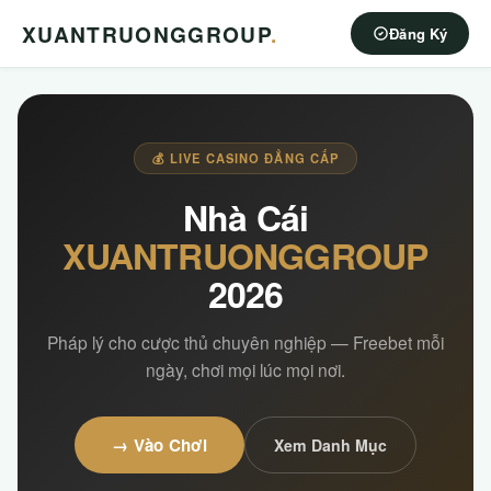
XUANTRUONGGROUP
.
Đăng Ký
💰 LIVE CASINO ĐẲNG CẤP
Nhà Cái
XUANTRUONGGROUP
2026
Pháp lý cho cược thủ chuyên nghiệp — Freebet mỗi
ngày, chơi mọi lúc mọi nơi.
→ Vào Chơi
Xem Danh Mục