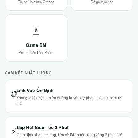
Texas Hold'em, Omaha
Đá gà trực tiếp
🃏
Game Bài
Poker, Tiến Lên, Phỏm
CAM KẾT CHẤT LƯỢNG
Link Vào Ổn Định
🌐
Không lo bị chặn, nhiều đường truyền dự phòng, vào chơi mượt
mà.
Nạp Rút Siêu Tốc 3 Phút
⚡
Giao dịch nhanh chóng, tiền về tài khoản trong vòng 3 phút. Hỗ