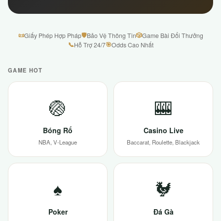
📜
🛡
🎲
Giấy Phép Hợp Pháp
Bảo Vệ Thông Tin
Game Bài Đổi Thưởng
📞
🎯
Hỗ Trợ 24/7
Odds Cao Nhất
GAME HOT
🏐
🎰
Bóng Rổ
Casino Live
NBA, V-League
Baccarat, Roulette, Blackjack
♠
🐓
Poker
Đá Gà