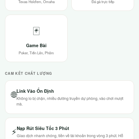
Texas Hold'em, Omaha
Đá gà trực tiếp
🃏
Game Bài
Poker, Tiến Lên, Phỏm
CAM KẾT CHẤT LƯỢNG
Link Vào Ổn Định
🌐
Không lo bị chặn, nhiều đường truyền dự phòng, vào chơi mượt
mà.
Nạp Rút Siêu Tốc 3 Phút
⚡
Giao dịch nhanh chóng, tiền về tài khoản trong vòng 3 phút. Hỗ