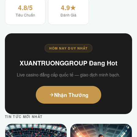
4.8/5
4.9★
Tiêu Chuẩn
Đánh Giá
HÔM NAY DUY NHẤT
XUANTRUONGGROUP Đang Hot
Live casino đẳng cấp quốc tế — giao dịch minh bạch.
Nhận Thưởng
TIN TỨC MỚI NHẤT