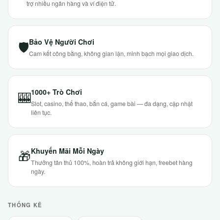
trợ nhiều ngân hàng và ví điện tử.
Bảo Vệ Người Chơi
🛡
Cam kết công bằng, không gian lận, minh bạch mọi giao dịch.
1000+ Trò Chơi
🎰
Slot, casino, thể thao, bắn cá, game bài — đa dạng, cập nhật
liên tục.
Khuyến Mãi Mỗi Ngày
🎁
Thưởng tân thủ 100%, hoàn trả không giới hạn, freebet hàng
ngày.
THỐNG KÊ