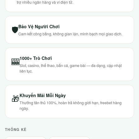
trợ nhiều ngân hàng và ví điện tử.
Bảo Vệ Người Chơi
🛡
Cam kết công bằng, không gian lận, minh bạch mọi giao dịch.
1000+ Trò Chơi
🎰
Slot, casino, thể thao, bắn cá, game bài — đa dạng, cập nhật
liên tục.
Khuyến Mãi Mỗi Ngày
🎁
Thưởng tân thủ 100%, hoàn trả không giới hạn, freebet hàng
ngày.
THỐNG KÊ