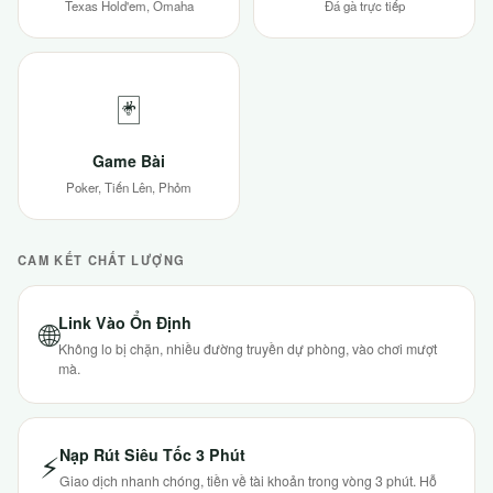
Texas Hold'em, Omaha
Đá gà trực tiếp
🃏
Game Bài
Poker, Tiến Lên, Phỏm
CAM KẾT CHẤT LƯỢNG
Link Vào Ổn Định
🌐
Không lo bị chặn, nhiều đường truyền dự phòng, vào chơi mượt
mà.
Nạp Rút Siêu Tốc 3 Phút
⚡
Giao dịch nhanh chóng, tiền về tài khoản trong vòng 3 phút. Hỗ