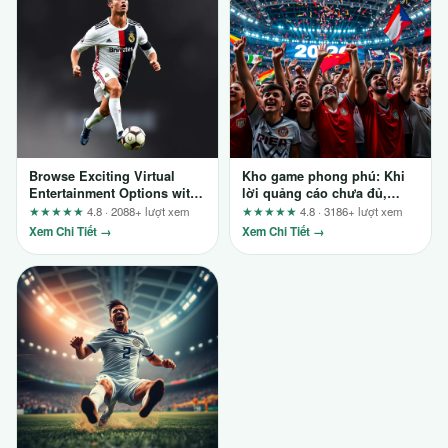
Browse Exciting Virtual
Kho game phong phú: Khi
Entertainment Options with
lời quảng cáo chưa đủ,
cm88.dad — A Risk-Focused
người chơi cần kiểm chứng
★★★★★
4.8 · 2088+ lượt xem
★★★★★
4.8 · 3186+ lượt xem
Review
điều gì?
Xem Chi Tiết →
Xem Chi Tiết →