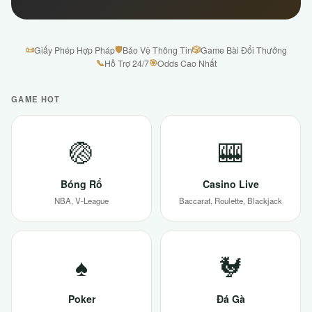
📜
🛡
🎲
Giấy Phép Hợp Pháp
Bảo Vệ Thông Tin
Game Bài Đổi Thưởng
📞
🎯
Hỗ Trợ 24/7
Odds Cao Nhất
GAME HOT
🏐
🎰
Bóng Rổ
Casino Live
NBA, V-League
Baccarat, Roulette, Blackjack
♠
🐓
Poker
Đá Gà