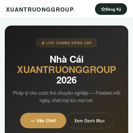
XUANTRUONGGROUP
.
Đăng Ký
💰 LIVE CASINO ĐẲNG CẤP
Nhà Cái
XUANTRUONGGROUP
2026
Pháp lý cho cược thủ chuyên nghiệp — Freebet mỗi
ngày, chơi mọi lúc mọi nơi.
→ Vào Chơi
Xem Danh Mục