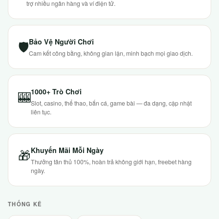
trợ nhiều ngân hàng và ví điện tử.
Bảo Vệ Người Chơi
🛡
Cam kết công bằng, không gian lận, minh bạch mọi giao dịch.
1000+ Trò Chơi
🎰
Slot, casino, thể thao, bắn cá, game bài — đa dạng, cập nhật
liên tục.
Khuyến Mãi Mỗi Ngày
🎁
Thưởng tân thủ 100%, hoàn trả không giới hạn, freebet hàng
ngày.
THỐNG KÊ