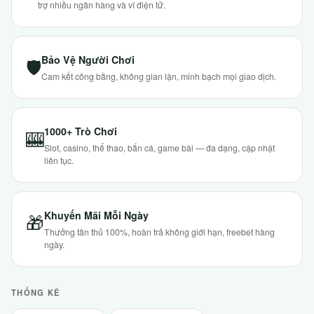
trợ nhiều ngân hàng và ví điện tử.
Bảo Vệ Người Chơi
🛡
Cam kết công bằng, không gian lận, minh bạch mọi giao dịch.
1000+ Trò Chơi
🎰
Slot, casino, thể thao, bắn cá, game bài — đa dạng, cập nhật
liên tục.
Khuyến Mãi Mỗi Ngày
🎁
Thưởng tân thủ 100%, hoàn trả không giới hạn, freebet hàng
ngày.
THỐNG KÊ