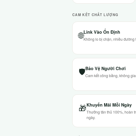
CAM KẾT CHẤT LƯỢNG
Link Vào Ổn Định
🌐
Không lo bị chặn, nhiều đường 
Bảo Vệ Người Chơi
🛡
Cam kết công bằng, không gian
Khuyến Mãi Mỗi Ngày
🎁
Thưởng tân thủ 100%, hoàn tr
ngày.