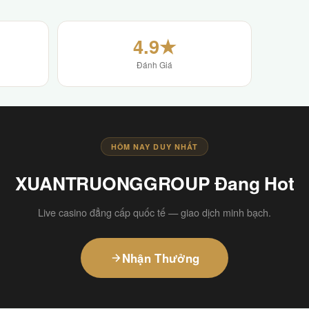
4.9★
Đánh Giá
HÔM NAY DUY NHẤT
XUANTRUONGGROUP Đang Hot
Live casino đẳng cấp quốc tế — giao dịch minh bạch.
Nhận Thưởng