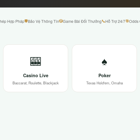
🛡
🎲
📞
🎯
Phép Hợp Pháp
Bảo Vệ Thông Tin
Game Bài Đổi Thưởng
Hỗ Trợ 24/7
Odds 
🎰
♠
Casino Live
Poker
Baccarat, Roulette, Blackjack
Texas Hold'em, Omaha