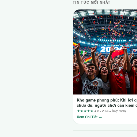
TIN TỨC MỚI NHẤT
Kho game phong phú: Khi lời 
chưa đủ, người chơi cần kiểm
điều gì?
★★★★★
4.8 · 2076+ lượt xem
Xem Chi Tiết →