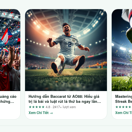
quảng cáo
Hướng dẫn Baccarat từ AO88: Hiểu giá
Masterin
 chứng
trị lá bài và luật rút lá thứ ba ngay lần
Streak Be
đọc đầu
Review
★★★★★
4.8 · 2417+ lượt xem
★★★★
Xem Chi Tiết →
Xem Chi T