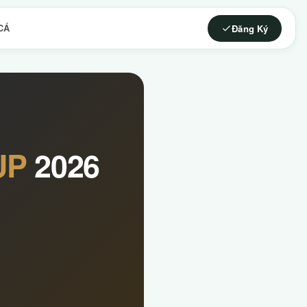
Đăng Ký
CÁ
UP
2026