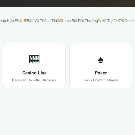
🛡
🎲
📞
🎯
Phép Hợp Pháp
Bảo Vệ Thông Tin
Game Bài Đổi Thưởng
Hỗ Trợ 24/7
Odds 
🎰
♠
Casino Live
Poker
Baccarat, Roulette, Blackjack
Texas Hold'em, Omaha