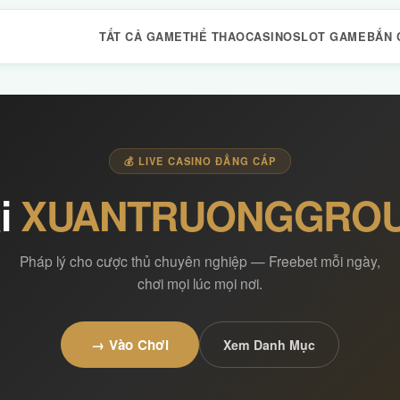
TẤT CẢ GAME
THỂ THAO
CASINO
SLOT GAME
BẮN 
💰 LIVE CASINO ĐẲNG CẤP
i
XUANTRUONGGRO
Pháp lý cho cược thủ chuyên nghiệp — Freebet mỗi ngày,
chơi mọi lúc mọi nơi.
→ Vào Chơi
Xem Danh Mục