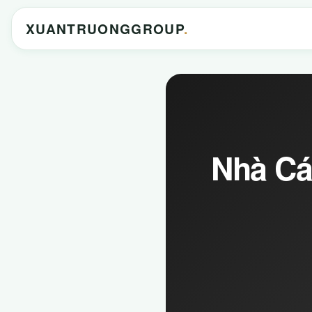
XUANTRUONGGROUP
.
Nhà Cá