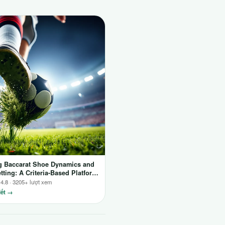
g Baccarat Shoe Dynamics and
tting: A Criteria-Based Platform
★
4.8 · 3205+ lượt xem
iết →