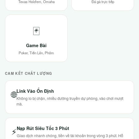
Texas Hold'em, Omaha
Đá gà trực tiếp
🃏
Game Bài
Poker, Tiến Lên, Phỏm
CAM KẾT CHẤT LƯỢNG
Link Vào Ổn Định
🌐
Không lo bị chặn, nhiều đường truyền dự phòng, vào chơi mượt
mà.
Nạp Rút Siêu Tốc 3 Phút
⚡
Giao dịch nhanh chóng, tiền về tài khoản trong vòng 3 phút. Hỗ