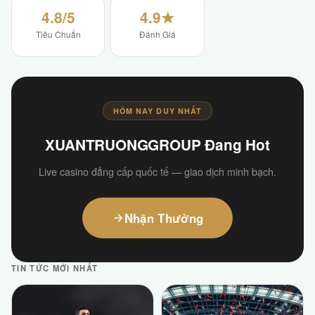
4.8/5
4.9★
Tiêu Chuẩn
Đánh Giá
HÔM NAY DUY NHẤT
XUANTRUONGGROUP Đang Hot
Live casino đẳng cấp quốc tế — giao dịch minh bạch.
Nhận Thưởng
TIN TỨC MỚI NHẤT