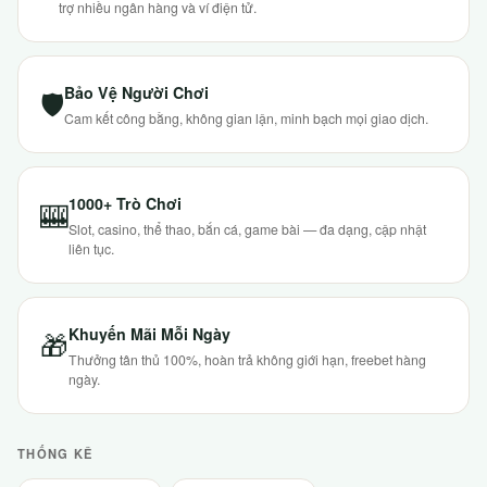
trợ nhiều ngân hàng và ví điện tử.
Bảo Vệ Người Chơi
🛡
Cam kết công bằng, không gian lận, minh bạch mọi giao dịch.
1000+ Trò Chơi
🎰
Slot, casino, thể thao, bắn cá, game bài — đa dạng, cập nhật
liên tục.
Khuyến Mãi Mỗi Ngày
🎁
Thưởng tân thủ 100%, hoàn trả không giới hạn, freebet hàng
ngày.
THỐNG KÊ