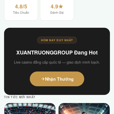
4.8/5
4.9★
Tiêu Chuẩn
Đánh Giá
HÔM NAY DUY NHẤT
XUANTRUONGGROUP Đang Hot
Live casino đẳng cấp quốc tế — giao dịch minh bạch.
Nhận Thưởng
TIN TỨC MỚI NHẤT