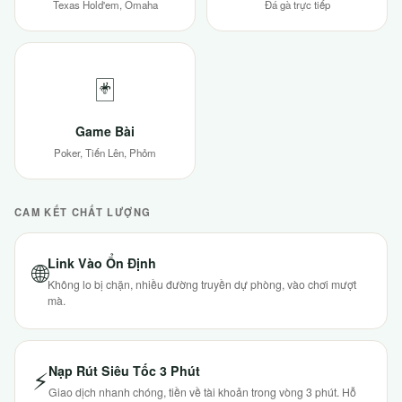
Texas Hold'em, Omaha
Đá gà trực tiếp
🃏
Game Bài
Poker, Tiến Lên, Phỏm
CAM KẾT CHẤT LƯỢNG
Link Vào Ổn Định
🌐
Không lo bị chặn, nhiều đường truyền dự phòng, vào chơi mượt
mà.
Nạp Rút Siêu Tốc 3 Phút
⚡
Giao dịch nhanh chóng, tiền về tài khoản trong vòng 3 phút. Hỗ