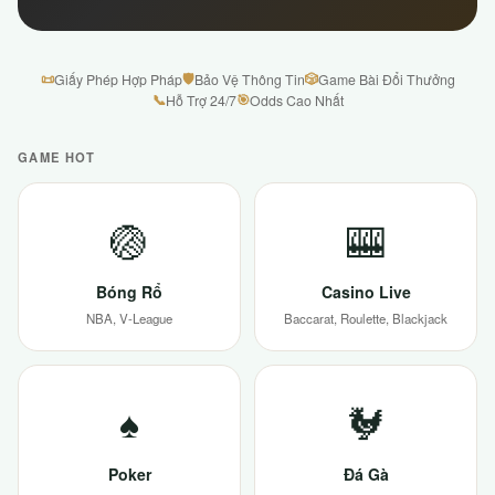
📜
🛡
🎲
Giấy Phép Hợp Pháp
Bảo Vệ Thông Tin
Game Bài Đổi Thưởng
📞
🎯
Hỗ Trợ 24/7
Odds Cao Nhất
GAME HOT
🏐
🎰
Bóng Rổ
Casino Live
NBA, V-League
Baccarat, Roulette, Blackjack
♠
🐓
Poker
Đá Gà