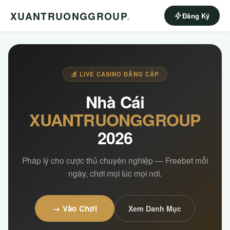
XUANTRUONGGROUP
.
Đăng Ký
💰 LIVE CASINO ĐẲNG CẤP
Nhà Cái
XUANTRUONGGROUP
2026
Pháp lý cho cược thủ chuyên nghiệp — Freebet mỗi
ngày, chơi mọi lúc mọi nơi.
→ Vào Chơi
Xem Danh Mục