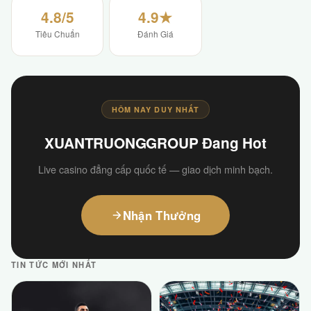
4.8/5
4.9★
Tiêu Chuẩn
Đánh Giá
HÔM NAY DUY NHẤT
XUANTRUONGGROUP Đang Hot
Live casino đẳng cấp quốc tế — giao dịch minh bạch.
Nhận Thưởng
TIN TỨC MỚI NHẤT