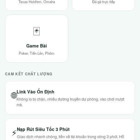
Texas Hold'em, Omaha
Đá gà trực tiếp
🃏
Game Bài
Poker, Tiến Lên, Phỏm
CAM KẾT CHẤT LƯỢNG
Link Vào Ổn Định
🌐
Không lo bị chặn, nhiều đường truyền dự phòng, vào chơi mượt
mà.
Nạp Rút Siêu Tốc 3 Phút
⚡
Giao dịch nhanh chóng, tiền về tài khoản trong vòng 3 phút. Hỗ