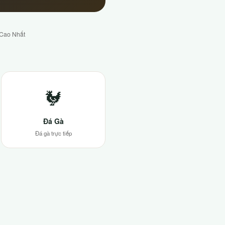
Cao Nhất
🐓
Đá Gà
Đá gà trực tiếp