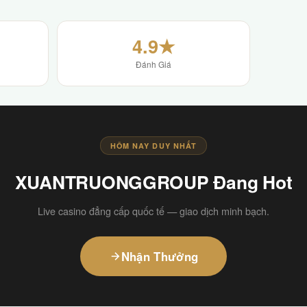
4.9★
Đánh Giá
HÔM NAY DUY NHẤT
XUANTRUONGGROUP Đang Hot
Live casino đẳng cấp quốc tế — giao dịch minh bạch.
Nhận Thưởng