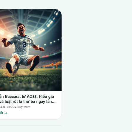
n Baccarat từ AO88: Hiểu giá
 và luật rút lá thứ ba ngay lần
★
4.8 · 3272+ lượt xem
iết →