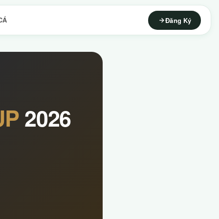
Đăng Ký
CÁ
UP
2026