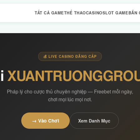
TẤT CẢ GAME
THỂ THAO
CASINO
SLOT GAME
BẮN 
💰 LIVE CASINO ĐẲNG CẤP
i
XUANTRUONGGRO
Pháp lý cho cược thủ chuyên nghiệp — Freebet mỗi ngày,
chơi mọi lúc mọi nơi.
→ Vào Chơi
Xem Danh Mục