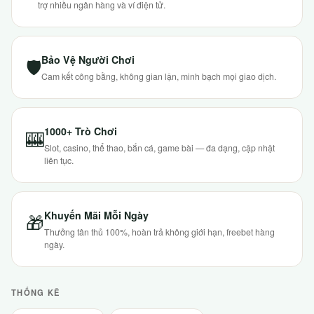
trợ nhiều ngân hàng và ví điện tử.
Bảo Vệ Người Chơi
🛡
Cam kết công bằng, không gian lận, minh bạch mọi giao dịch.
1000+ Trò Chơi
🎰
Slot, casino, thể thao, bắn cá, game bài — đa dạng, cập nhật
liên tục.
Khuyến Mãi Mỗi Ngày
🎁
Thưởng tân thủ 100%, hoàn trả không giới hạn, freebet hàng
ngày.
THỐNG KÊ