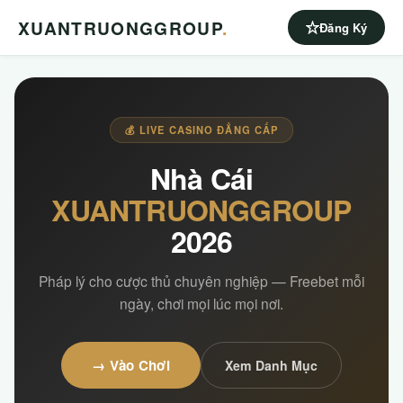
XUANTRUONGGROUP
.
Đăng Ký
💰 LIVE CASINO ĐẲNG CẤP
Nhà Cái
XUANTRUONGGROUP
2026
Pháp lý cho cược thủ chuyên nghiệp — Freebet mỗi
ngày, chơi mọi lúc mọi nơi.
→ Vào Chơi
Xem Danh Mục