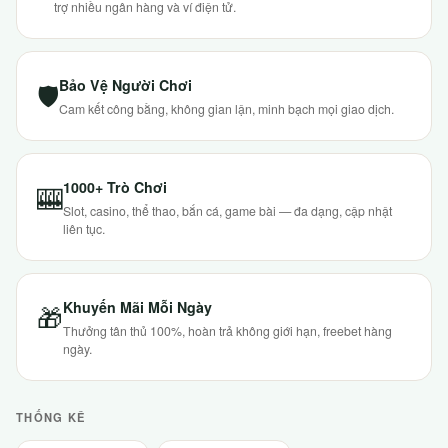
trợ nhiều ngân hàng và ví điện tử.
Bảo Vệ Người Chơi
🛡
Cam kết công bằng, không gian lận, minh bạch mọi giao dịch.
1000+ Trò Chơi
🎰
Slot, casino, thể thao, bắn cá, game bài — đa dạng, cập nhật
liên tục.
Khuyến Mãi Mỗi Ngày
🎁
Thưởng tân thủ 100%, hoàn trả không giới hạn, freebet hàng
ngày.
THỐNG KÊ