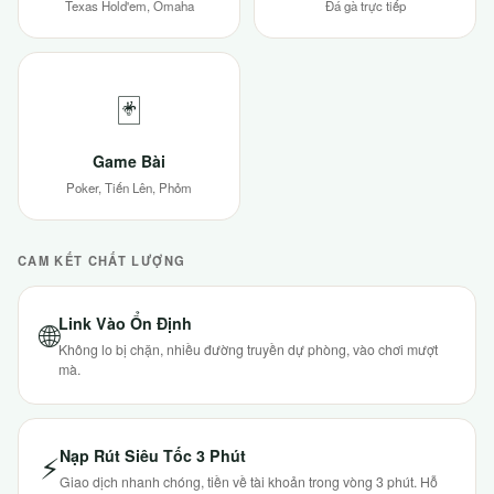
Texas Hold'em, Omaha
Đá gà trực tiếp
🃏
Game Bài
Poker, Tiến Lên, Phỏm
CAM KẾT CHẤT LƯỢNG
Link Vào Ổn Định
🌐
Không lo bị chặn, nhiều đường truyền dự phòng, vào chơi mượt
mà.
Nạp Rút Siêu Tốc 3 Phút
⚡
Giao dịch nhanh chóng, tiền về tài khoản trong vòng 3 phút. Hỗ