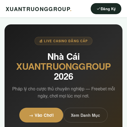
XUANTRUONGGROUP
.
Đăng Ký
💰 LIVE CASINO ĐẲNG CẤP
Nhà Cái
XUANTRUONGGROUP
2026
Pháp lý cho cược thủ chuyên nghiệp — Freebet mỗi
ngày, chơi mọi lúc mọi nơi.
→ Vào Chơi
Xem Danh Mục