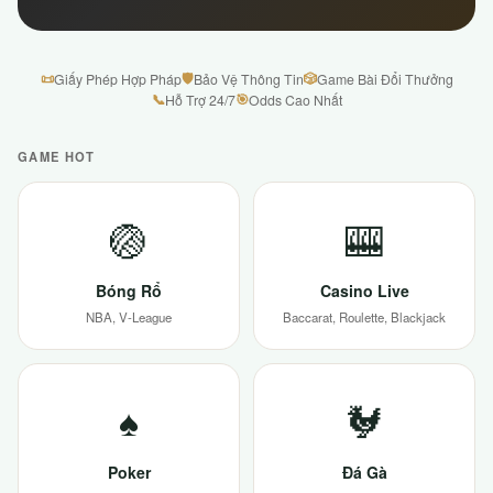
📜
🛡
🎲
Giấy Phép Hợp Pháp
Bảo Vệ Thông Tin
Game Bài Đổi Thưởng
📞
🎯
Hỗ Trợ 24/7
Odds Cao Nhất
GAME HOT
🏐
🎰
Bóng Rổ
Casino Live
NBA, V-League
Baccarat, Roulette, Blackjack
♠
🐓
Poker
Đá Gà