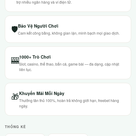
trợ nhiều ngân hàng và ví điện tử.
Bảo Vệ Người Chơi
🛡
Cam kết công bằng, không gian lận, minh bạch mọi giao dịch.
1000+ Trò Chơi
🎰
Slot, casino, thể thao, bắn cá, game bài — đa dạng, cập nhật
liên tục.
Khuyến Mãi Mỗi Ngày
🎁
Thưởng tân thủ 100%, hoàn trả không giới hạn, freebet hàng
ngày.
THỐNG KÊ