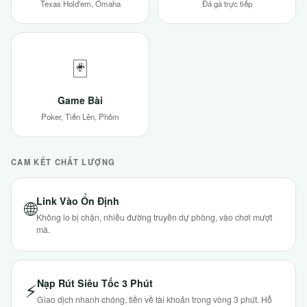
Texas Hold'em, Omaha
Đá gà trực tiếp
🃏
Game Bài
Poker, Tiến Lên, Phỏm
CAM KẾT CHẤT LƯỢNG
Link Vào Ổn Định
🌐
Không lo bị chặn, nhiều đường truyền dự phòng, vào chơi mượt
mà.
Nạp Rút Siêu Tốc 3 Phút
⚡
Giao dịch nhanh chóng, tiền về tài khoản trong vòng 3 phút. Hỗ