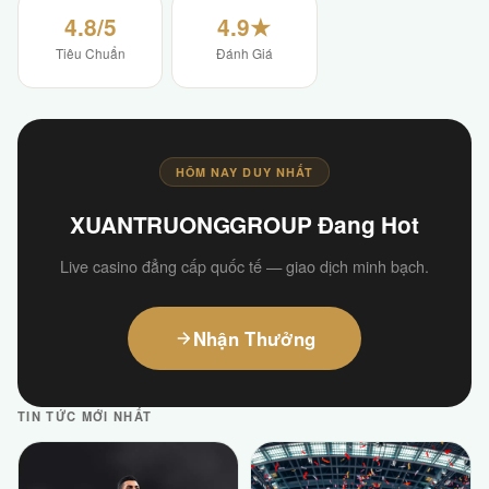
4.8/5
4.9★
Tiêu Chuẩn
Đánh Giá
HÔM NAY DUY NHẤT
XUANTRUONGGROUP Đang Hot
Live casino đẳng cấp quốc tế — giao dịch minh bạch.
Nhận Thưởng
TIN TỨC MỚI NHẤT