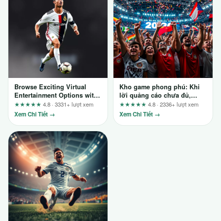
Browse Exciting Virtual
Kho game phong phú: Khi
Entertainment Options with
lời quảng cáo chưa đủ,
cm88.dad — A Risk-Focused
người chơi cần kiểm chứng
★★★★★
4.8 · 3331+ lượt xem
★★★★★
4.8 · 2336+ lượt xem
Review
điều gì?
Xem Chi Tiết →
Xem Chi Tiết →