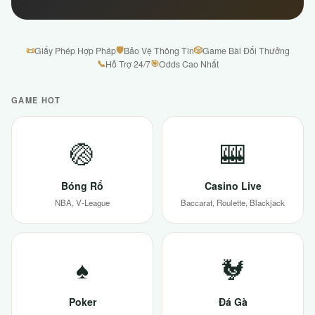
📜
🛡
🎲
Giấy Phép Hợp Pháp
Bảo Vệ Thông Tin
Game Bài Đổi Thưởng
📞
🎯
Hỗ Trợ 24/7
Odds Cao Nhất
GAME HOT
🏐
🎰
Bóng Rổ
Casino Live
NBA, V-League
Baccarat, Roulette, Blackjack
♠
🐓
Poker
Đá Gà