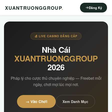
XUANTRUONGGROUP
.
Đăng Ký
💰 LIVE CASINO ĐẲNG CẤP
Nhà Cái
XUANTRUONGGROUP
2026
Pháp lý cho cược thủ chuyên nghiệp — Freebet mỗi
ngày, chơi mọi lúc mọi nơi.
→ Vào Chơi
Xem Danh Mục