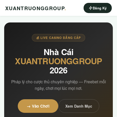
XUANTRUONGGROUP
.
Đăng Ký
💰 LIVE CASINO ĐẲNG CẤP
Nhà Cái
XUANTRUONGGROUP
2026
Pháp lý cho cược thủ chuyên nghiệp — Freebet mỗi
ngày, chơi mọi lúc mọi nơi.
→ Vào Chơi
Xem Danh Mục