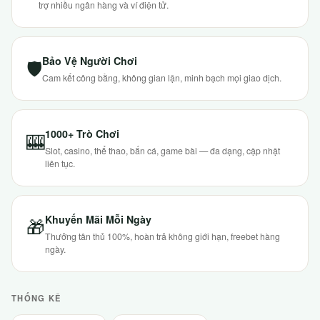
trợ nhiều ngân hàng và ví điện tử.
Bảo Vệ Người Chơi
🛡
Cam kết công bằng, không gian lận, minh bạch mọi giao dịch.
1000+ Trò Chơi
🎰
Slot, casino, thể thao, bắn cá, game bài — đa dạng, cập nhật
liên tục.
Khuyến Mãi Mỗi Ngày
🎁
Thưởng tân thủ 100%, hoàn trả không giới hạn, freebet hàng
ngày.
THỐNG KÊ