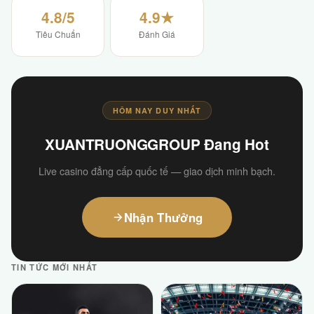
4.8/5
4.9★
Tiêu Chuẩn
Đánh Giá
HÔM NAY DUY NHẤT
XUANTRUONGGROUP Đang Hot
Live casino đẳng cấp quốc tế — giao dịch minh bạch.
Nhận Thưởng
TIN TỨC MỚI NHẤT