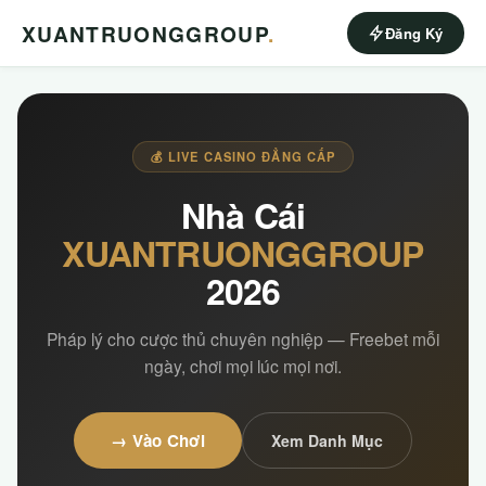
XUANTRUONGGROUP
.
Đăng Ký
💰 LIVE CASINO ĐẲNG CẤP
Nhà Cái
XUANTRUONGGROUP
2026
Pháp lý cho cược thủ chuyên nghiệp — Freebet mỗi
ngày, chơi mọi lúc mọi nơi.
→ Vào Chơi
Xem Danh Mục