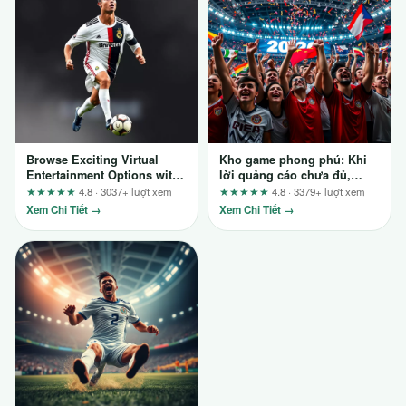
Browse Exciting Virtual
Kho game phong phú: Khi
Entertainment Options with
lời quảng cáo chưa đủ,
cm88.dad — A Risk-Focused
người chơi cần kiểm chứng
★★★★★
4.8 · 3037+ lượt xem
★★★★★
4.8 · 3379+ lượt xem
Review
điều gì?
Xem Chi Tiết →
Xem Chi Tiết →