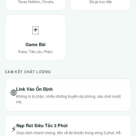
Texas Hold'em, Omaha
Đá gà trực tiếp
🃏
Game Bài
Poker, Tiến Lên, Phỏm
CAM KẾT CHẤT LƯỢNG
Link Vào Ổn Định
🌐
Không lo bị chặn, nhiều đường truyền dự phòng, vào chơi mượt
mà.
Nạp Rút Siêu Tốc 3 Phút
⚡
Giao dịch nhanh chóng, tiền về tài khoản trong vòng 3 phút. Hỗ