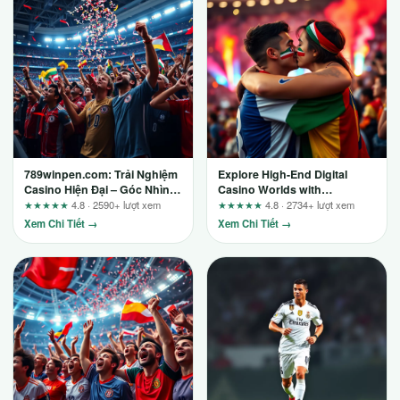
789winpen.com: Trải Nghiệm
Explore High-End Digital
Casino Hiện Đại – Góc Nhìn
Casino Worlds with
Từ Dân Chuyên
xoso66a.co.com
★★★★★
4.8 · 2590+ lượt xem
★★★★★
4.8 · 2734+ lượt xem
Xem Chi Tiết →
Xem Chi Tiết →