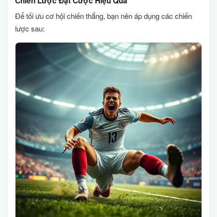
Chiến Lược Đặt Cược Hiệu Quả
Để tối ưu cơ hội chiến thắng, bạn nên áp dụng các chiến
lược sau: