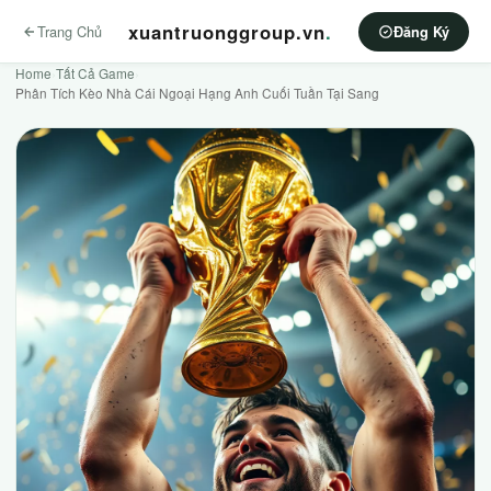
xuantruonggroup.vn
.
Trang Chủ
Đăng Ký
Home
›
Tất Cả Game
›
Phân Tích Kèo Nhà Cái Ngoại Hạng Anh Cuối Tuần Tại Sang