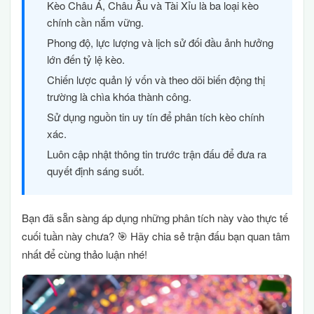
Kèo Châu Á, Châu Âu và Tài Xỉu là ba loại kèo
chính cần nắm vững.
Phong độ, lực lượng và lịch sử đối đầu ảnh hưởng
lớn đến tỷ lệ kèo.
Chiến lược quản lý vốn và theo dõi biến động thị
trường là chìa khóa thành công.
Sử dụng nguồn tin uy tín để phân tích kèo chính
xác.
Luôn cập nhật thông tin trước trận đấu để đưa ra
quyết định sáng suốt.
Bạn đã sẵn sàng áp dụng những phân tích này vào thực tế
cuối tuần này chưa? 🎯 Hãy chia sẻ trận đấu bạn quan tâm
nhất để cùng thảo luận nhé!