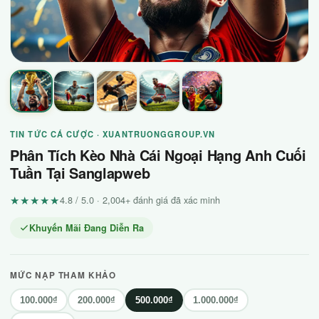
TIN TỨC CÁ CƯỢC · XUANTRUONGGROUP.VN
Phân Tích Kèo Nhà Cái Ngoại Hạng Anh Cuối
Tuần Tại Sanglapweb
★★★★★
4.8 / 5.0 · 2,004+ đánh giá đã xác minh
Khuyến Mãi Đang Diễn Ra
MỨC NẠP THAM KHẢO
100.000₫
200.000₫
500.000₫
1.000.000₫