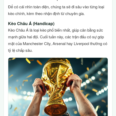
Để có cái nhìn toàn diện, chúng ta sẽ đi sâu vào từng loại
kèo chính, kèm theo nhận định từ chuyên gia.
Kèo Châu Á (Handicap)
Kèo Châu Á là loại kèo phổ biến nhất, giúp cân bằng sức
mạnh giữa hai đội. Cuối tuần này, các trận đấu có sự góp
mặt của Manchester City, Arsenal hay Liverpool thường có
tỷ lệ chấp sâu.