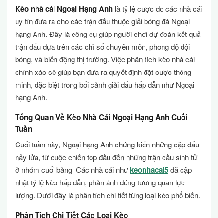
Kèo nhà cái Ngoại Hạng Anh
là tỷ lệ cược do các nhà cái
uy tín đưa ra cho các trận đấu thuộc giải bóng đá Ngoại
hạng Anh. Đây là công cụ giúp người chơi dự đoán kết quả
trận đấu dựa trên các chỉ số chuyên môn, phong độ đội
bóng, và biến động thị trường. Việc phân tích kèo nhà cái
chính xác sẽ giúp bạn đưa ra quyết định đặt cược thông
minh, đặc biệt trong bối cảnh giải đấu hấp dẫn như Ngoại
hạng Anh.
Tổng Quan Về Kèo Nhà Cái Ngoại Hạng Anh Cuối
Tuần
Cuối tuần này, Ngoại hạng Anh chứng kiến những cặp đấu
nảy lửa, từ cuộc chiến top đầu đến những trận cầu sinh tử
ở nhóm cuối bảng. Các nhà cái như
keonhacai5
đã cập
nhật tỷ lệ kèo hấp dẫn, phản ánh đúng tương quan lực
lượng. Dưới đây là phân tích chi tiết từng loại kèo phổ biến.
Phân Tích Chi Tiết Các Loại Kèo