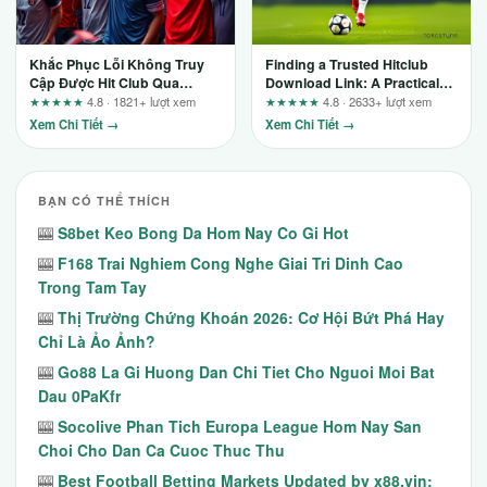
Khắc Phục Lỗi Không Truy
Finding a Trusted Hitclub
Cập Được Hit Club Qua
Download Link: A Practical
Hitclub.vote
User Guide
★★★★★
4.8 · 1821+ lượt xem
★★★★★
4.8 · 2633+ lượt xem
Xem Chi Tiết →
Xem Chi Tiết →
BẠN CÓ THỂ THÍCH
🎰
S8bet Keo Bong Da Hom Nay Co Gi Hot
🎰
F168 Trai Nghiem Cong Nghe Giai Tri Dinh Cao
Trong Tam Tay
🎰
Thị Trường Chứng Khoán 2026: Cơ Hội Bứt Phá Hay
Chỉ Là Ảo Ảnh?
🎰
Go88 La Gi Huong Dan Chi Tiet Cho Nguoi Moi Bat
Dau 0PaKfr
🎰
Socolive Phan Tich Europa League Hom Nay San
Choi Cho Dan Ca Cuoc Thuc Thu
🎰
Best Football Betting Markets Updated by x88.vin: