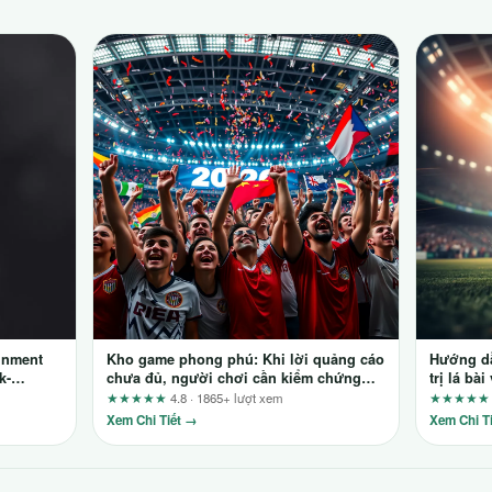
ainment
Kho game phong phú: Khi lời quảng cáo
Hướng dẫ
k-
chưa đủ, người chơi cần kiểm chứng
trị lá bài
điều gì?
đọc đầu
★★★★★
4.8 · 1865+ lượt xem
★★★★
Xem Chi Tiết →
Xem Chi T