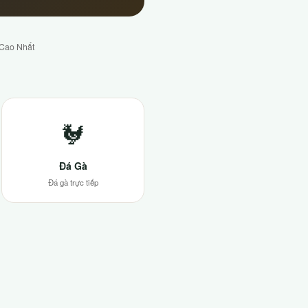
Cao Nhất
🐓
Đá Gà
Đá gà trực tiếp