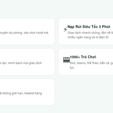
Nạp Rút Siêu Tốc 3 Phút
⚡
truyền dự phòng, vào chơi mượt mà.
Giao dịch nhanh chóng, tiền về tà
nhiều ngân hàng và ví điện tử.
1000+ Trò Chơi
🎰
 lận, minh bạch mọi giao dịch.
Slot, casino, thể thao, bắn cá,
tục.
ả không giới hạn, freebet hàng