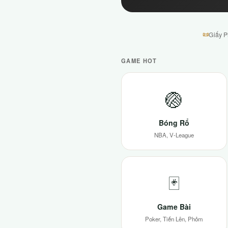
📜
Giấy 
GAME HOT
🏐
Bóng Rổ
NBA, V-League
🃏
Game Bài
Poker, Tiến Lên, Phỏm