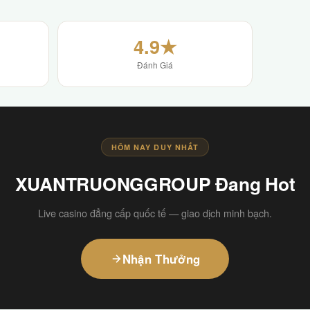
4.9★
Đánh Giá
HÔM NAY DUY NHẤT
XUANTRUONGGROUP Đang Hot
Live casino đẳng cấp quốc tế — giao dịch minh bạch.
Nhận Thưởng