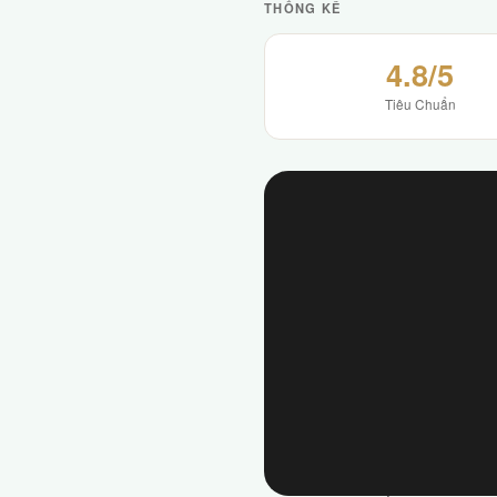
THỐNG KÊ
4.8/5
Tiêu Chuẩn