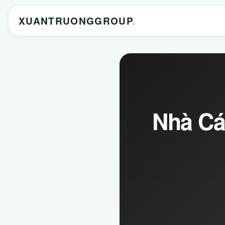
XUANTRUONGGROUP
.
Nhà Cá