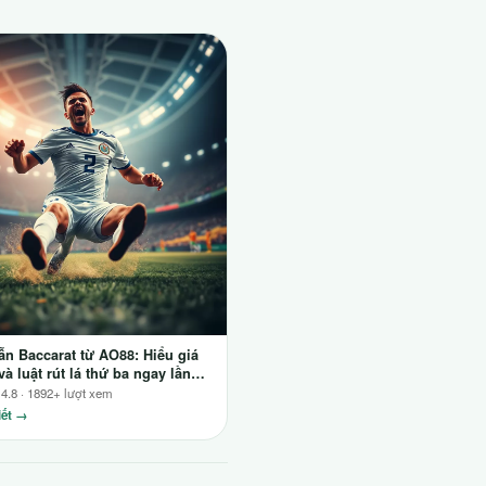
n Baccarat từ AO88: Hiểu giá
 và luật rút lá thứ ba ngay lần
★
4.8 · 1892+ lượt xem
iết →