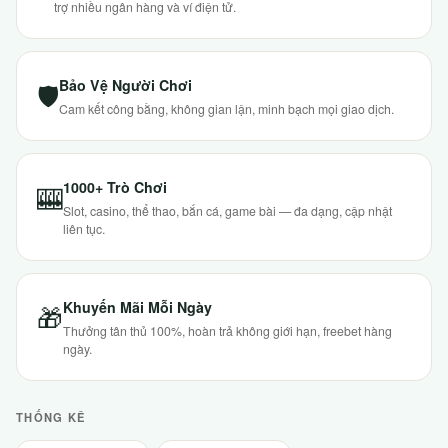
trợ nhiều ngân hàng và ví điện tử.
Bảo Vệ Người Chơi
🛡
Cam kết công bằng, không gian lận, minh bạch mọi giao dịch.
1000+ Trò Chơi
🎰
Slot, casino, thể thao, bắn cá, game bài — đa dạng, cập nhật
liên tục.
Khuyến Mãi Mỗi Ngày
🎁
Thưởng tân thủ 100%, hoàn trả không giới hạn, freebet hàng
ngày.
THỐNG KÊ