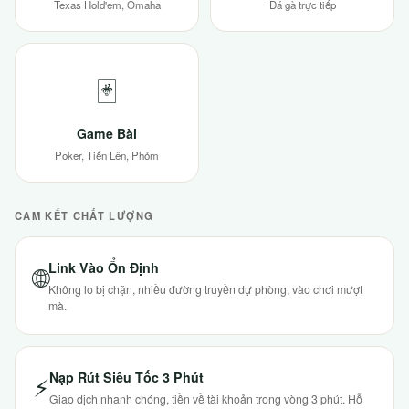
Texas Hold'em, Omaha
Đá gà trực tiếp
🃏
Game Bài
Poker, Tiến Lên, Phỏm
CAM KẾT CHẤT LƯỢNG
Link Vào Ổn Định
🌐
Không lo bị chặn, nhiều đường truyền dự phòng, vào chơi mượt
mà.
Nạp Rút Siêu Tốc 3 Phút
⚡
Giao dịch nhanh chóng, tiền về tài khoản trong vòng 3 phút. Hỗ