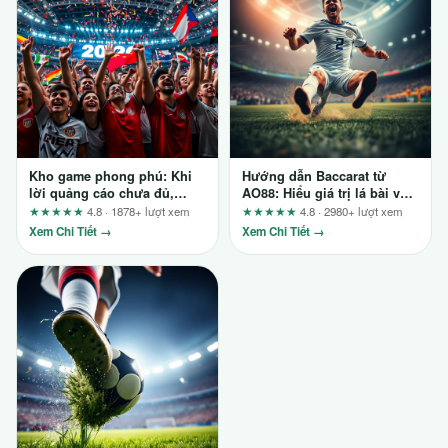
Kho game phong phú: Khi
Hướng dẫn Baccarat từ
lời quảng cáo chưa đủ,
AO88: Hiểu giá trị lá bài và
người chơi cần kiểm chứng
luật rút lá thứ ba ngay lần
★★★★★
4.8 · 1878+ lượt xem
★★★★★
4.8 · 2980+ lượt xem
điều gì?
đọc đầu
Xem Chi Tiết →
Xem Chi Tiết →