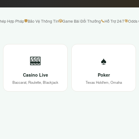
🛡
🎲
📞
🎯
Phép Hợp Pháp
Bảo Vệ Thông Tin
Game Bài Đổi Thưởng
Hỗ Trợ 24/7
Odds 
🎰
♠
Casino Live
Poker
Baccarat, Roulette, Blackjack
Texas Hold'em, Omaha