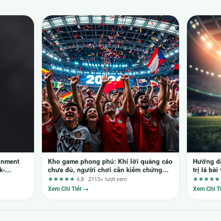
ainment
Kho game phong phú: Khi lời quảng cáo
Hướng dẫ
k-
chưa đủ, người chơi cần kiểm chứng
trị lá bài
điều gì?
đọc đầu
★★★★★
4.8 · 2113+ lượt xem
★★★★
Xem Chi Tiết →
Xem Chi T