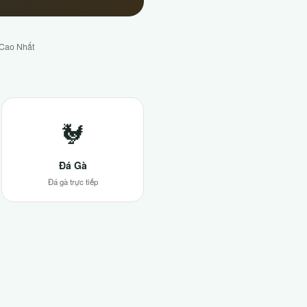
Cao Nhất
🐓
Đá Gà
Đá gà trực tiếp