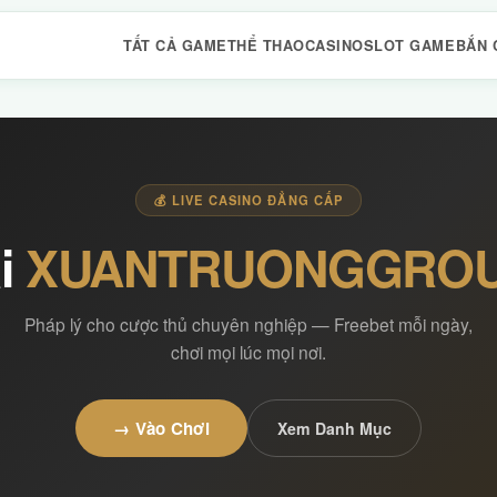
TẤT CẢ GAME
THỂ THAO
CASINO
SLOT GAME
BẮN 
💰 LIVE CASINO ĐẲNG CẤP
i
XUANTRUONGGRO
Pháp lý cho cược thủ chuyên nghiệp — Freebet mỗi ngày,
chơi mọi lúc mọi nơi.
→ Vào Chơi
Xem Danh Mục