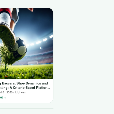
g Baccarat Shoe Dynamics and
tting: A Criteria-Based Platform
★
4.8 · 3350+ lượt xem
iết →