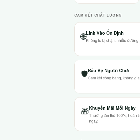
CAM KẾT CHẤT LƯỢNG
Link Vào Ổn Định
🌐
Không lo bị chặn, nhiều đường 
Bảo Vệ Người Chơi
🛡
Cam kết công bằng, không gian
Khuyến Mãi Mỗi Ngày
🎁
Thưởng tân thủ 100%, hoàn tr
ngày.