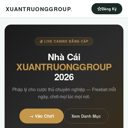
XUANTRUONGGROUP
.
Đăng Ký
💰 LIVE CASINO ĐẲNG CẤP
Nhà Cái
XUANTRUONGGROUP
2026
Pháp lý cho cược thủ chuyên nghiệp — Freebet mỗi
ngày, chơi mọi lúc mọi nơi.
→ Vào Chơi
Xem Danh Mục