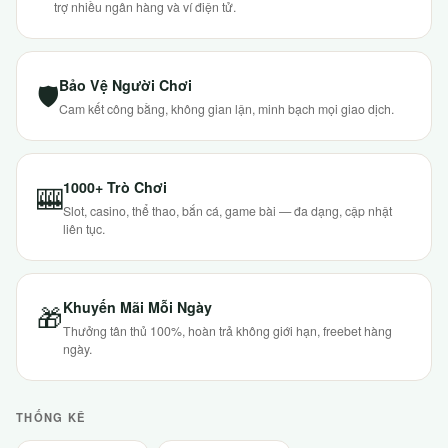
trợ nhiều ngân hàng và ví điện tử.
Bảo Vệ Người Chơi
🛡
Cam kết công bằng, không gian lận, minh bạch mọi giao dịch.
1000+ Trò Chơi
🎰
Slot, casino, thể thao, bắn cá, game bài — đa dạng, cập nhật
liên tục.
Khuyến Mãi Mỗi Ngày
🎁
Thưởng tân thủ 100%, hoàn trả không giới hạn, freebet hàng
ngày.
THỐNG KÊ