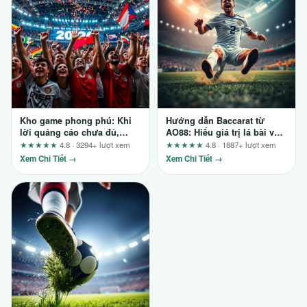
Kho game phong phú: Khi
Hướng dẫn Baccarat từ
lời quảng cáo chưa đủ,
AO88: Hiểu giá trị lá bài và
người chơi cần kiểm chứng
luật rút lá thứ ba ngay lần
★★★★★
4.8 · 3294+ lượt xem
★★★★★
4.8 · 1887+ lượt xem
điều gì?
đọc đầu
Xem Chi Tiết →
Xem Chi Tiết →