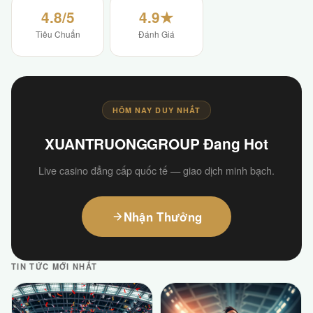
4.8/5
4.9★
Tiêu Chuẩn
Đánh Giá
HÔM NAY DUY NHẤT
XUANTRUONGGROUP Đang Hot
Live casino đẳng cấp quốc tế — giao dịch minh bạch.
Nhận Thưởng
TIN TỨC MỚI NHẤT