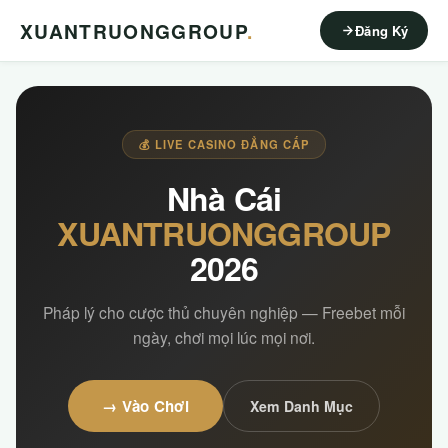
XUANTRUONGGROUP
.
Đăng Ký
💰 LIVE CASINO ĐẲNG CẤP
Nhà Cái
XUANTRUONGGROUP
2026
Pháp lý cho cược thủ chuyên nghiệp — Freebet mỗi
ngày, chơi mọi lúc mọi nơi.
→ Vào Chơi
Xem Danh Mục