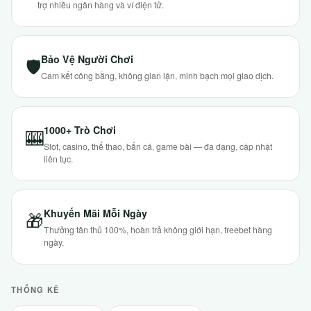
trợ nhiều ngân hàng và ví điện tử.
Bảo Vệ Người Chơi
🛡
Cam kết công bằng, không gian lận, minh bạch mọi giao dịch.
1000+ Trò Chơi
🎰
Slot, casino, thể thao, bắn cá, game bài — đa dạng, cập nhật
liên tục.
Khuyến Mãi Mỗi Ngày
🎁
Thưởng tân thủ 100%, hoàn trả không giới hạn, freebet hàng
ngày.
THỐNG KÊ