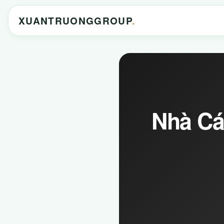
XUANTRUONGGROUP
.
Nhà Cá