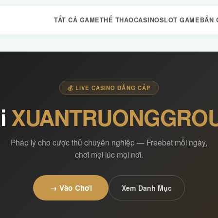
TẤT CẢ GAME
THỂ THAO
CASINO
SLOT GAME
BẮN 
💰 LIVE CASINO ĐẲNG CẤP
i
XUANTRUONGGRO
Pháp lý cho cược thủ chuyên nghiệp — Freebet mỗi ngày,
chơi mọi lúc mọi nơi.
→ Vào Chơi
Xem Danh Mục