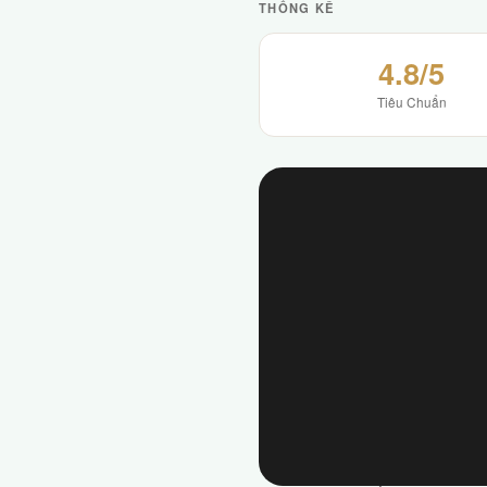
THỐNG KÊ
4.8/5
Tiêu Chuẩn