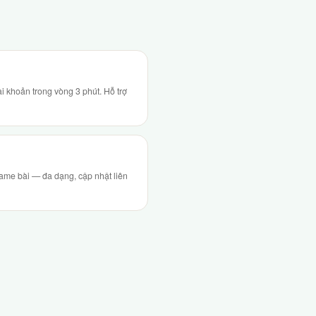
i khoản trong vòng 3 phút. Hỗ trợ
 game bài — đa dạng, cập nhật liên