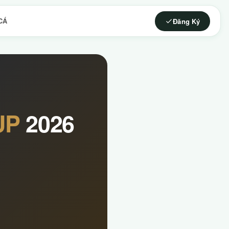
Đăng Ký
CÁ
UP
2026