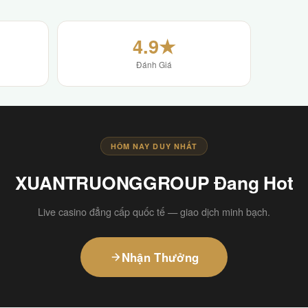
4.9★
Đánh Giá
HÔM NAY DUY NHẤT
XUANTRUONGGROUP Đang Hot
Live casino đẳng cấp quốc tế — giao dịch minh bạch.
Nhận Thưởng