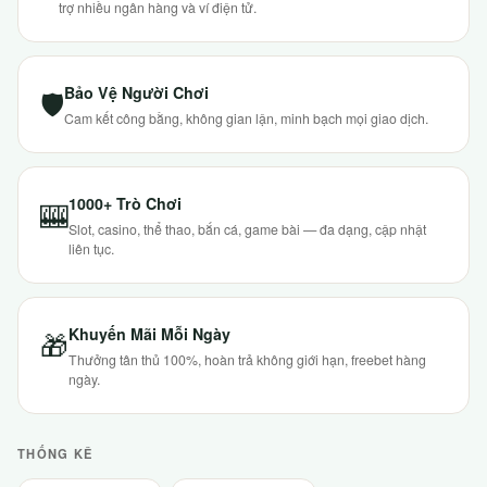
trợ nhiều ngân hàng và ví điện tử.
Bảo Vệ Người Chơi
🛡
Cam kết công bằng, không gian lận, minh bạch mọi giao dịch.
1000+ Trò Chơi
🎰
Slot, casino, thể thao, bắn cá, game bài — đa dạng, cập nhật
liên tục.
Khuyến Mãi Mỗi Ngày
🎁
Thưởng tân thủ 100%, hoàn trả không giới hạn, freebet hàng
ngày.
THỐNG KÊ