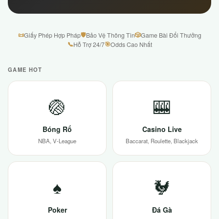
📜
🛡
🎲
Giấy Phép Hợp Pháp
Bảo Vệ Thông Tin
Game Bài Đổi Thưởng
📞
🎯
Hỗ Trợ 24/7
Odds Cao Nhất
GAME HOT
🏐
🎰
Bóng Rổ
Casino Live
NBA, V-League
Baccarat, Roulette, Blackjack
♠
🐓
Poker
Đá Gà